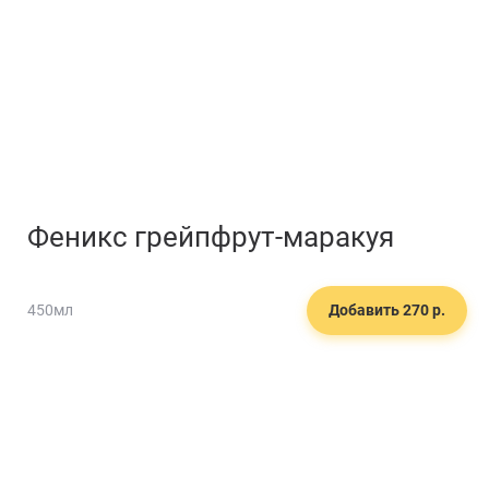
Феникс грейпфрут-маракуя
450мл
Добавить 270 р.
🥗